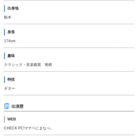
出身地
栃木
身長
174cm
趣味
クラシック・音楽鑑賞 将棋
特技
ギター
出演歴
WEB
CHECK PC!マナベにまなべ。