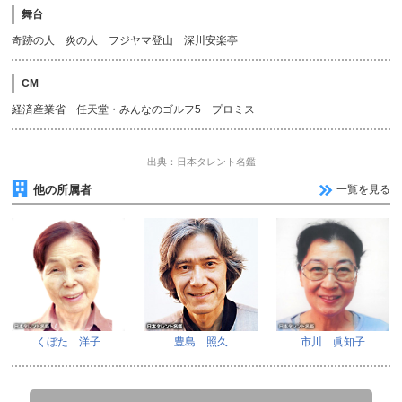
舞台
奇跡の人 炎の人 フジヤマ登山 深川安楽亭
CM
経済産業省 任天堂・みんなのゴルフ5 プロミス
出典：日本タレント名鑑
他の所属者
一覧を見る
くぼた 洋子
豊島 照久
市川 眞知子