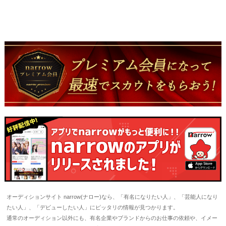
オーディションサイト narrow(ナロー)なら、「有名になりたい人」、「芸能人になり
たい人」、「デビューしたい人」にピッタリの情報が見つかります。
通常のオーディション以外にも、有名企業やブランドからのお仕事の依頼や、イメー