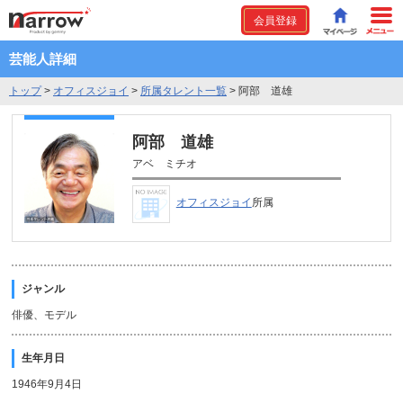
会員登録
芸能人詳細
トップ
>
オフィスジョイ
>
所属タレント一覧
>
阿部 道雄
阿部 道雄
アベ ミチオ
オフィスジョイ
所属
ジャンル
俳優、モデル
生年月日
1946年9月4日