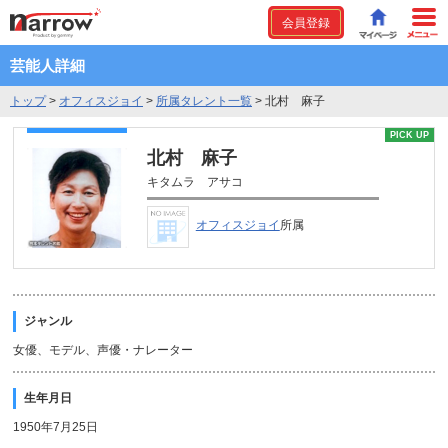
会員登録
芸能人詳細
トップ
>
オフィスジョイ
>
所属タレント一覧
>
北村 麻子
PICK UP
北村 麻子
キタムラ アサコ
オフィスジョイ
所属
ジャンル
女優、モデル、声優・ナレーター
生年月日
1950年7月25日