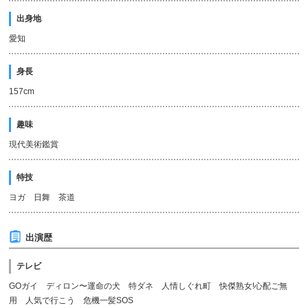
出身地
愛知
身長
157cm
趣味
現代美術鑑賞
特技
ヨガ 日舞 茶道
出演歴
テレビ
GOガイ ディロン〜運命の犬 特ダネ 人情しぐれ町 快傑熟女!心配ご無
用 人気で行こう 危機一髪SOS