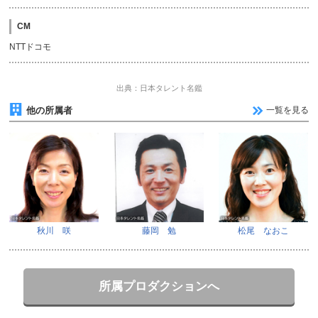
CM
NTTドコモ
出典：日本タレント名鑑
他の所属者
一覧を見る
秋川 咲
藤岡 勉
松尾 なおこ
所属プロダクションへ