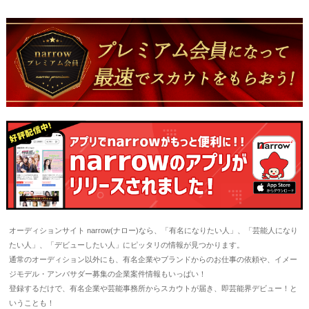
オーディションサイト narrow(ナロー)なら、「有名になりたい人」、「芸能人になり
たい人」、「デビューしたい人」にピッタリの情報が見つかります。
通常のオーディション以外にも、有名企業やブランドからのお仕事の依頼や、イメー
ジモデル・アンバサダー募集の企業案件情報もいっぱい！
登録するだけで、有名企業や芸能事務所からスカウトが届き、即芸能界デビュー！と
いうことも！