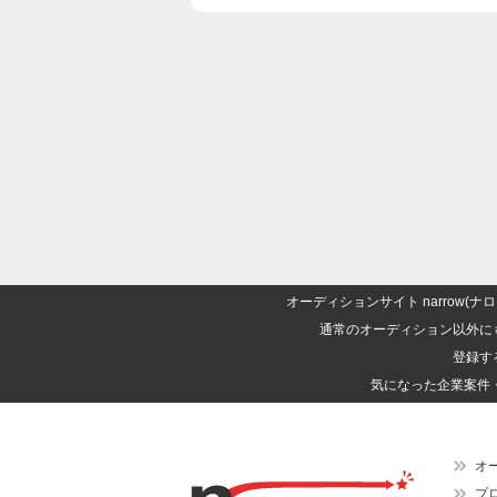
オーディションサイト narrow
通常のオーディション以外に
登録す
気になった企業案件
オ
プ