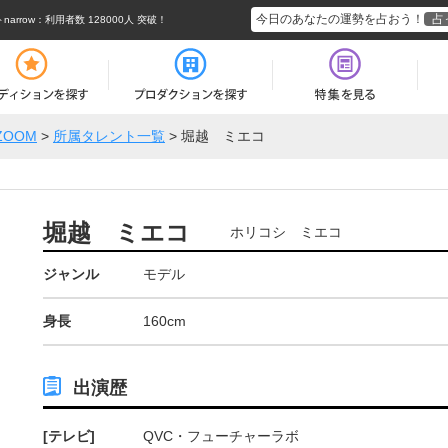
今日のあなたの運勢を占おう！
占
rrow
：利用者数 128000人 突破！
ZOOM
>
所属タレント一覧
>
堀越 ミエコ
堀越 ミエコ
ホリコシ ミエコ
ジャンル
モデル
身長
160cm
出演歴
[テレビ]
QVC・フューチャーラボ