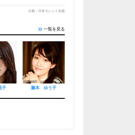
出典：日本タレント名鑑
一覧を見る
晃子
藤本 ゆう子