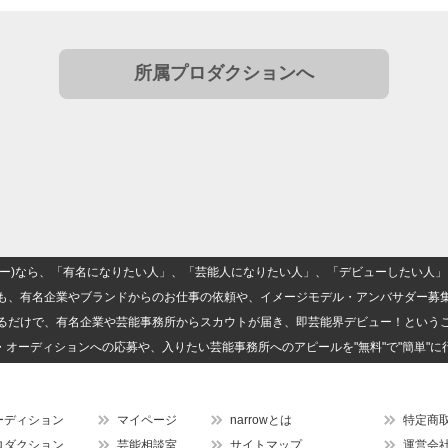
所属プロダクションへ
(ナロー)なら、「有名になりたい人」、「芸能人になりたい人」、「デビューしたい
も、有名企業やブランドからのお仕事の依頼や、イメージモデル・アンバサダー募
るだけで、有名企業や芸能事務所からスカウトが届き、即芸能界デビュー！という
・オーディションへの応募や、入りたい芸能事務所へのアピールを"無料"で"簡単"に
ーディション
マイページ
narrowとは
特定商
ロダクション
芸能相談室
サイトマップ
運営会