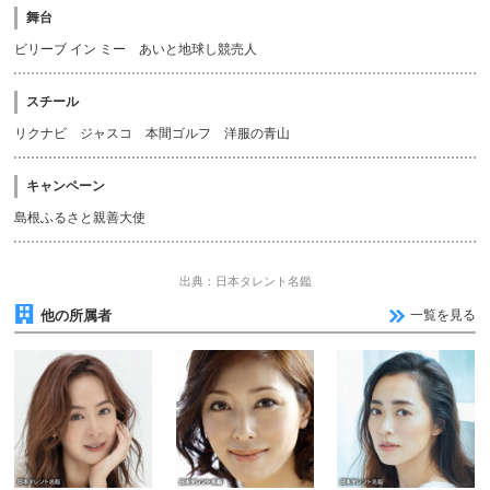
舞台
ビリーブ イン ミー あいと地球し競売人
スチール
リクナビ ジャスコ 本間ゴルフ 洋服の青山
キャンペーン
島根ふるさと親善大使
出典：日本タレント名鑑
他の所属者
一覧を見る