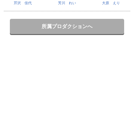
芹沢 佳代
芳川 れい
大原 えり
所属プロダクションへ