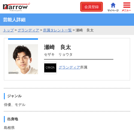
会員登録
芸能人詳細
トップ
>
グランディア
>
所属タレント一覧
>
瀬崎 良太
瀬崎 良太
セザキ リョウタ
グランディア
所属
ジャンル
俳優、モデル
出身地
島根県