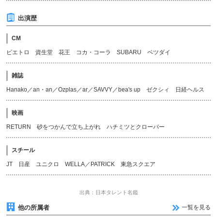
出演歴
CM
ピエトロ 資生堂 花王 コカ・コーラ SUBARU ベツダイ
雑誌
Hanako／an・an／Ozplas／ar／SAVVY／bea's up ゼクシィ 日経ヘルス
映画
RETURN 砂をつかんで立ち上がれ ハチミツとクローバー
スチール
JT 日産 ユニクロ WELLA／PATRICK 東急スクエア
出典：日本タレント名鑑
他の所属者
一覧を見る