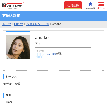
会員登録
芸能人詳細
トップ
>
Gunn's
>
所属タレント一覧
>
amako
amako
アマコ
Gunn's
所属
ジャンル
モデル、女優
身長
168cm