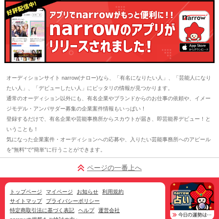
オーディションサイト narrow(ナロー)なら、「有名になりたい人」、「芸能人になり
たい人」、「デビューしたい人」にピッタリの情報が見つかります。
通常のオーディション以外にも、有名企業やブランドからのお仕事の依頼や、イメー
ジモデル・アンバサダー募集の企業案件情報もいっぱい！
登録するだけで、有名企業や芸能事務所からスカウトが届き、即芸能界デビュー！と
いうことも！
気になった企業案件・オーディションへの応募や、入りたい芸能事務所へのアピール
を"無料"で"簡単"に行うことができます。
ページの一番上へ
トップページ
マイページ
お知らせ
利用規約
サイトマップ
プライバシーポリシー
特定商取引法に基づく表記
ヘルプ
運営会社