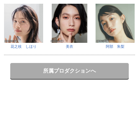
花之枝 しほり
美衣
阿部 朱梨
所属プロダクションへ