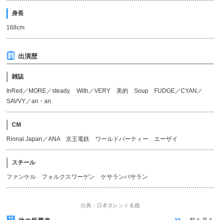
身長
168cm
出演歴
雑誌
InRed／MORE／steady. With／VERY 美的 Soup FUDGE／CYAN／
SAVVY／an・an
CM
Rinnai Japan／ANA 京王電鉄 ワールドパーティー エーザイ
スチール
ファンケル フォルクスワーゲン ケサランパサラン
出典：日本タレント名鑑