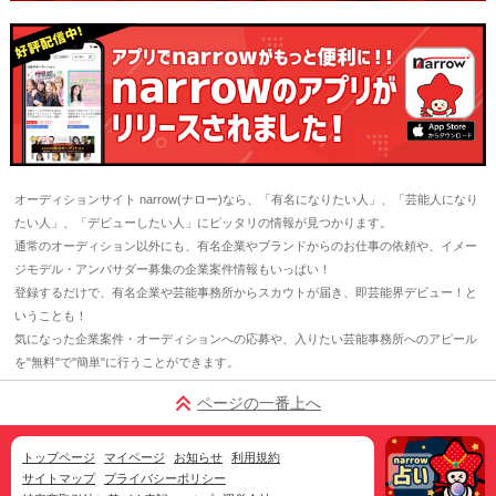
オーディションサイト narrow(ナロー)なら、「有名になりたい人」、「芸能人になり
たい人」、「デビューしたい人」にピッタリの情報が見つかります。
通常のオーディション以外にも、有名企業やブランドからのお仕事の依頼や、イメー
ジモデル・アンバサダー募集の企業案件情報もいっぱい！
登録するだけで、有名企業や芸能事務所からスカウトが届き、即芸能界デビュー！と
いうことも！
気になった企業案件・オーディションへの応募や、入りたい芸能事務所へのアピール
を"無料"で"簡単"に行うことができます。
ページの一番上へ
トップページ
マイページ
お知らせ
利用規約
サイトマップ
プライバシーポリシー