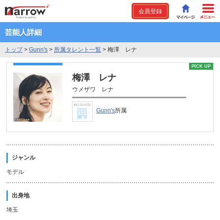
会員登録
芸能人詳細
トップ
>
Gunn's
>
所属タレント一覧
>
梅澤 レナ
PICK UP
梅澤 レナ
ウメザワ レナ
Gunn's
所属
ジャンル
モデル
出身地
埼玉