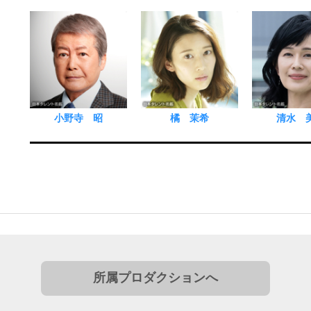
小野寺 昭
橘 茉希
清水 
所属プロダクションへ