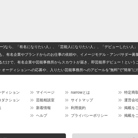
(ナロー)なら、「有名になりたい人」、「芸能人になりたい人」、「デビューしたい
も、有名企業やブランドからのお仕事の依頼や、イメージモデル・アンバサダー募
るだけで、有名企業や芸能事務所からスカウトが届き、即芸能界デビュー！という
・オーディションへの応募や、入りたい芸能事務所へのアピールを"無料"で"簡単"に
ーディション
マイページ
narrowとは
特定商
ロダクション
芸能相談室
サイトマップ
運営会
集
新着情報
利用規約
掲載を
ヘルプ
プライバシーポリシー
掲載を