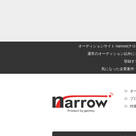
オーディションサイト narrow
通常のオーディション以外に
登録す
気になった企業案件
オ
プ
特