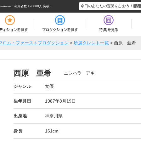
今日のあなたの運勢を占おう！
占
rrow
：利用者数 128000人 突破！
フロム・ファーストプロダクション
>
所属タレント一覧
>
西原 亜希
西原 亜希
ニシハラ アキ
ジャンル
女優
生年月日
1987年8月19日
出身地
神奈川県
身長
161cm