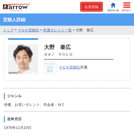
会員登録
芸能人詳細
トップ
>
マセキ芸能社
>
所属タレント一覧
>
大野 泰広
大野 泰広
オオノ ヤスヒロ
マセキ芸能社
所属
ジャンル
俳優、お笑いタレント、司会者・ＭＣ
生年月日
1976年11月10日