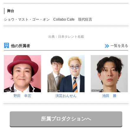
舞台
ショウ・マスト・ゴー・オン Collabo Cafe 現代狂言
出典：日本タレント名鑑
他の所属者
一覧を見る
野田 幸宏
演芸おんせん
池田 勝
所属プロダクションへ