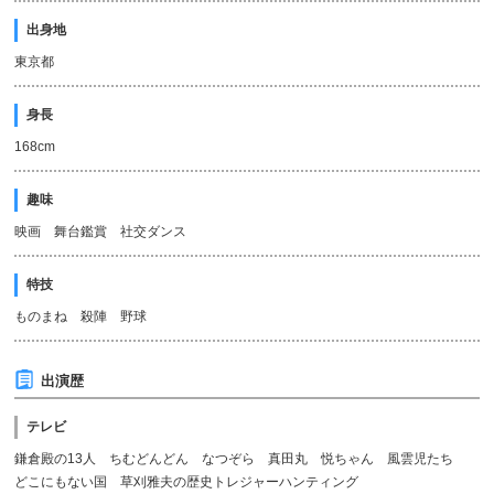
出身地
東京都
身長
168cm
趣味
映画 舞台鑑賞 社交ダンス
特技
ものまね 殺陣 野球
出演歴
テレビ
鎌倉殿の13人 ちむどんどん なつぞら 真田丸 悦ちゃん 風雲児たち
どこにもない国 草刈雅夫の歴史トレジャーハンティング