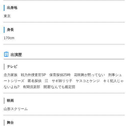
出身地
東京
身長
170cm
出演歴
テレビ
念力家族 戦力外捜査官SP 保育探偵25時 花咲舞が黙ってない 刑事シュ
ートシリーズ 匿名探偵 江 サギ師リリ子 ヤスコとケンジ キミ犯人じゃ
ないよね? 有閑倶楽部 開運!なんでも鑑定団
映画
山形スクリーム
舞台