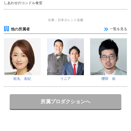
しあわせのコンドル食堂
出典：日本タレント名鑑
他の所属者
一覧を見る
松丸 友紀
リニア
櫻田 佑
所属プロダクションへ