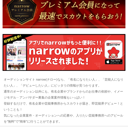
オーディションサイト narrow(ナロー)なら、「有名になりたい人」、「芸能人になり
たい人」、「デビューしたい人」にピッタリの情報が見つかります。
通常のオーディション以外にも、有名企業やブランドからのお仕事の依頼や、イメー
ジモデル・アンバサダー募集の企業案件情報もいっぱい！
登録するだけで、有名企業や芸能事務所からスカウトが届き、即芸能界デビュー！と
いうことも！
気になった企業案件・オーディションへの応募や、入りたい芸能事務所へのアピール
を"無料"で"簡単"に行うことができます。