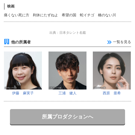
映画
痛くない死に方 利休にたずねよ 希望の国 蛇イチゴ 橋のない川
出典：日本タレント名鑑
他の所属者
一覧を見る
伊藤 麻実子
三浦 健人
西原 亜希
所属プロダクションへ