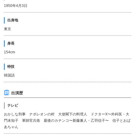
1950年4月3日
出身地
東京
身長
154cm
特技
韓国語
出演歴
テレビ
おかしな刑事 ナポレオンの村 大使閣下の料理人 ドクターX〜外科医・大
門未知子 軍師官兵衛 最後のカチンコ〜新藤兼人・乙羽信子〜 信子とおば
あちゃん