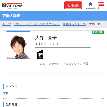
会員登録
芸能人詳細
トップ
>
フロム・ファーストプロダクション
>
所属タレント一覧
>
大谷 直子
PICK UP
大谷 直子
オオタニ ナオコ
フロム・ファーストプロダクション
所属
ジャンル
女優
生年月日