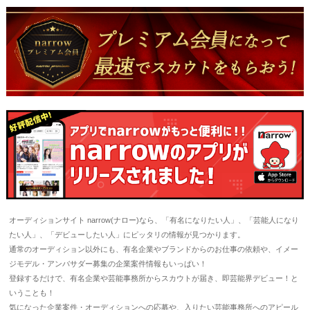
オーディションサイト narrow(ナロー)なら、「有名になりたい人」、「芸能人になり
たい人」、「デビューしたい人」にピッタリの情報が見つかります。
通常のオーディション以外にも、有名企業やブランドからのお仕事の依頼や、イメー
ジモデル・アンバサダー募集の企業案件情報もいっぱい！
登録するだけで、有名企業や芸能事務所からスカウトが届き、即芸能界デビュー！と
いうことも！
気になった企業案件・オーディションへの応募や、入りたい芸能事務所へのアピール