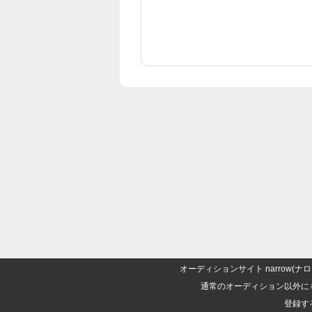
オーディションサイト narrow
通常のオーディション以外に
登録す