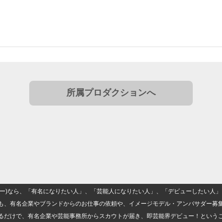
所属プロダクションへ
(ナロー)なら、「有名になりたい人」、「芸能人になりたい人」、「デビューしたい
も、有名企業やブランドからのお仕事の依頼や、イメージモデル・アンバサダー募
るだけで、有名企業や芸能事務所からスカウトが届き、即芸能界デビュー！という