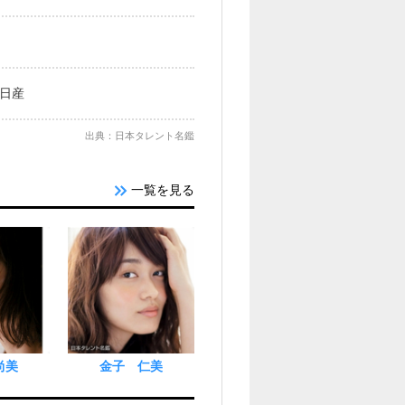
 日産
出典：日本タレント名鑑
一覧を見る
尚美
金子 仁美