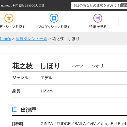
今日のあなたの運勢を占おう！
占
rrow
：利用者数 128000人 突破！
Gunn's
>
所属タレント一覧
>
花之枝 しほり
花之枝 しほり
ハナノエ シホリ
ジャンル
モデル
身長
165cm
出演歴
[雑誌]
GINZA／FUDGE／BAILA／ViVi／iam／ELLEgirl