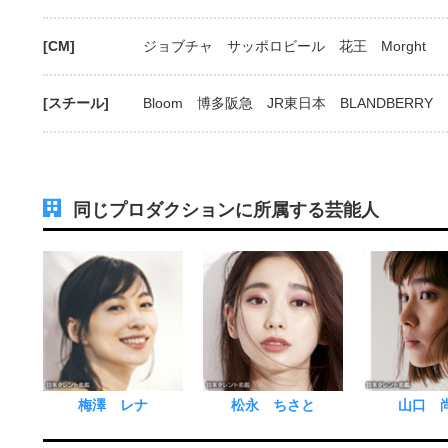
[CM]
ジョブチャ サッポロビール 花王 Morght
[スチール]
Bloom 博多阪急 JR東日本 BLANDBERRY
同じプロダクションに所属する芸能人
梅澤 レナ
松永 ちさと
山口 