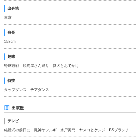
出身地
東京
身長
158cm
趣味
野球観戦 焼肉屋さん巡り 愛犬とおでかけ
特技
タップダンス チアダンス
出演歴
テレビ
結婚式の前日に 鳳神ヤツルギ 水戸黄門 ヤスコとケンジ BSブランチ