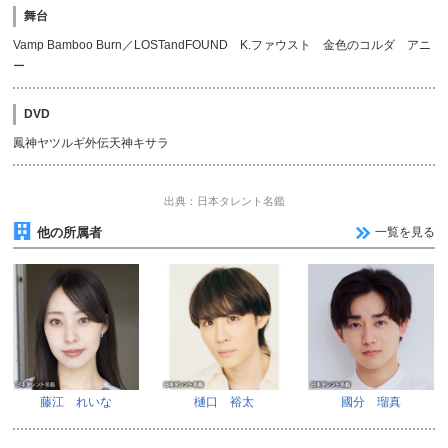
舞台
Vamp Bamboo Burn／LOSTandFOUND K.ファウスト 金色のコルダ アニ
ー
DVD
鳳神ヤツルギ外伝天神キサラ
出典：日本タレント名鑑
他の所属者
一覧を見る
藤江 れいな
樋口 裕太
國分 瑠真