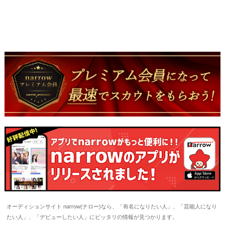
オーディションサイト narrow(ナロー)なら、「有名になりたい人」、「芸能人になり
たい人」、「デビューしたい人」にピッタリの情報が見つかります。