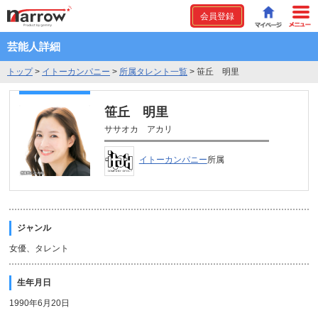
会員登録
芸能人詳細
トップ
>
イトーカンパニー
>
所属タレント一覧
>
笹丘 明里
笹丘 明里
ササオカ アカリ
イトーカンパニー
所属
ジャンル
女優、タレント
生年月日
1990年6月20日