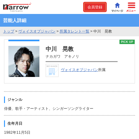
会員登録
芸能人詳細
トップ
>
ヴォイスオブジャパン
>
所属タレント一覧
>
中川 晃教
PICK UP
中川 晃教
ナカガワ アキノリ
ヴォイスオブジャパン
所属
ジャンル
俳優、歌手・アーティスト、シンガーソングライター
生年月日
1982年11月5日