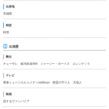
出身地
宮城県
特技
料理
出演歴
舞台
チェーザレ 銀河鉄道999 ジャージー・ボーイズ エレンディラ
テレビ
青春ミュージカルコメディoddboys 精霊の守り人 天地人
映画
恋するヴァンパイア