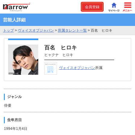
会員登録
芸能人詳細
トップ
>
ヴォイスオブジャパン
>
所属タレント一覧
>
百名 ヒロキ
百名 ヒロキ
ヒャクナ ヒロキ
ヴォイスオブジャパン
所属
ジャンル
俳優
生年月日
1994年1月4日