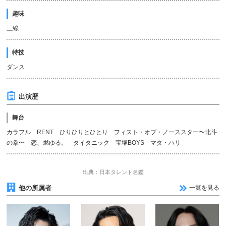
趣味
三線
特技
ダンス
出演歴
舞台
カラフル RENT ひりひりとひとり フィスト・オブ・ノーススター〜北斗
の拳〜 恋、燃ゆる。 タイタニック 宝塚BOYS マタ・ハリ
出典：日本タレント名鑑
他の所属者
一覧を見る