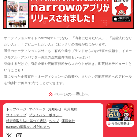
オーディションサイト narrow(ナロー)なら、「有名になりたい人」、「芸能人になり
たい人」、「デビューしたい人」にピッタリの情報が見つかります。
通常のオーディション以外にも、有名企業やブランドからのお仕事の依頼や、イメー
ジモデル・アンバサダー募集の企業案件情報もいっぱい！
登録するだけで、有名企業や芸能事務所からスカウトが届き、即芸能界デビュー！と
いうことも！
気になった企業案件・オーディションへの応募や、入りたい芸能事務所へのアピール
を"無料"で"簡単"に行うことができます。
ページの一番上へ
トップページ
マイページ
お知らせ
利用規約
サイトマップ
プライバシーポリシー
特定商取引法に基づく表記
ヘルプ
運営会社
narrowの掲載をご検討の方へ