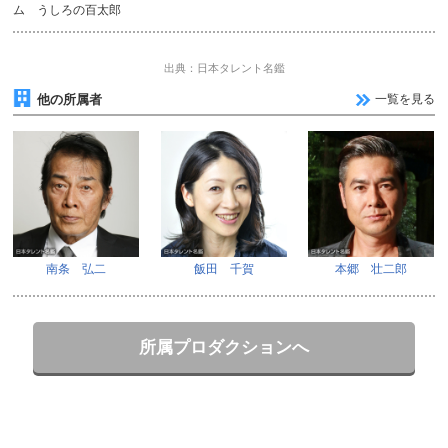
ム うしろの百太郎
出典：日本タレント名鑑
他の所属者
一覧を見る
南条 弘二
飯田 千賀
本郷 壮二郎
所属プロダクションへ