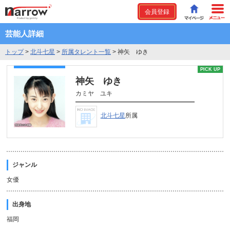
会員登録
芸能人詳細
トップ
>
北斗七星
>
所属タレント一覧
>
神矢 ゆき
PICK UP
神矢 ゆき
カミヤ ユキ
北斗七星
所属
ジャンル
女優
出身地
福岡