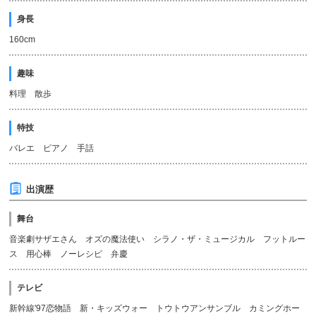
身長
160cm
趣味
料理 散歩
特技
バレエ ピアノ 手話
出演歴
舞台
音楽劇サザエさん オズの魔法使い シラノ・ザ・ミュージカル フットルー
ス 用心棒 ノーレシピ 弁慶
テレビ
新幹線'97恋物語 新・キッズウォー トウトウアンサンブル カミングホー