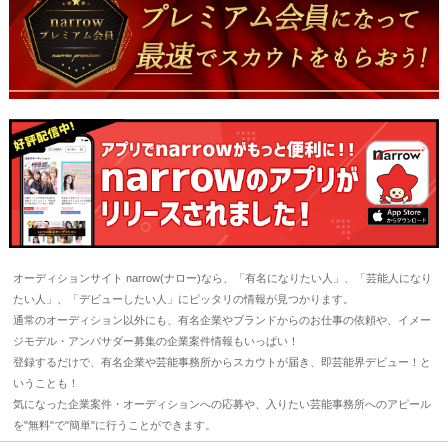
オーディションサイト narrow(ナロー)なら、「有名になりたい人」、「芸能人になり
たい人」、「デビューしたい人」にピッタリの情報が見つかります。
通常のオーディション以外にも、有名企業やブランドからのお仕事の依頼や、イメー
ジモデル・アンバサダー募集の企業案件情報もいっぱい！
登録するだけで、有名企業や芸能事務所からスカウトが届き、即芸能界デビュー！と
いうことも！
気になった企業案件・オーディションへの応募や、入りたい芸能事務所へのアピール
を"無料"で"簡単"に行うことができます。