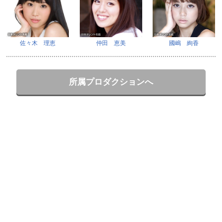
佐々木 理恵
仲田 恵美
國嶋 絢香
所属プロダクションへ