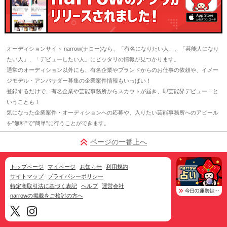
オーディションサイト narrow(ナロー)なら、「有名になりたい人」、「芸能人になり
たい人」、「デビューしたい人」にピッタリの情報が見つかります。
通常のオーディション以外にも、有名企業やブランドからのお仕事の依頼や、イメー
ジモデル・アンバサダー募集の企業案件情報もいっぱい！
登録するだけで、有名企業や芸能事務所からスカウトが届き、即芸能界デビュー！と
いうことも！
気になった企業案件・オーディションへの応募や、入りたい芸能事務所へのアピール
を"無料"で"簡単"に行うことができます。
ページの一番上へ
トップページ
マイページ
お知らせ
利用規約
サイトマップ
プライバシーポリシー
特定商取引法に基づく表記
ヘルプ
運営会社
narrowの掲載をご検討の方へ