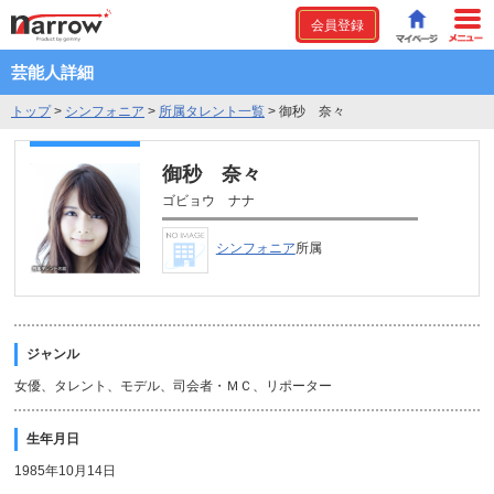
会員登録
芸能人詳細
トップ
>
シンフォニア
>
所属タレント一覧
>
御秒 奈々
御秒 奈々
ゴビョウ ナナ
シンフォニア
所属
ジャンル
女優、タレント、モデル、司会者・ＭＣ、リポーター
生年月日
1985年10月14日