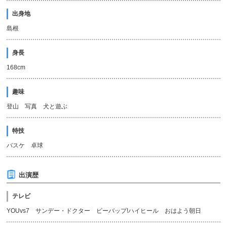
出身地
島根
身長
168cm
趣味
登山 写真 犬と遊ぶ
特技
バスケ 卓球
出演歴
テレビ
YOUvs7 サンデー・ドクター ビーバップ!ハイヒール おはよう朝日