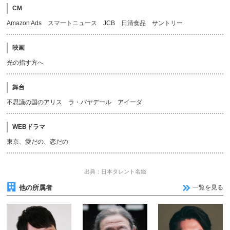
CM
Amazon Ads スマートニュース JCB 日清食品 サントリー
映画
光の指す方へ
舞台
不思議の国のアリス ラ・バヤデール アイーダ
WEBドラマ
東京、愛だの、恋だの
出典：日本タレント名鑑
他の所属者
一覧を見る