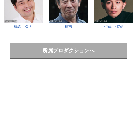
鶴森 久大
植吉
伊藤 悌智
所属プロダクションへ