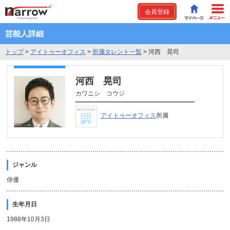
会員登録
芸能人詳細
トップ
>
アイトゥーオフィス
>
所属タレント一覧
>
河西 晃司
河西 晃司
カワニシ コウジ
アイトゥーオフィス
所属
ジャンル
俳優
生年月日
1988年10月3日