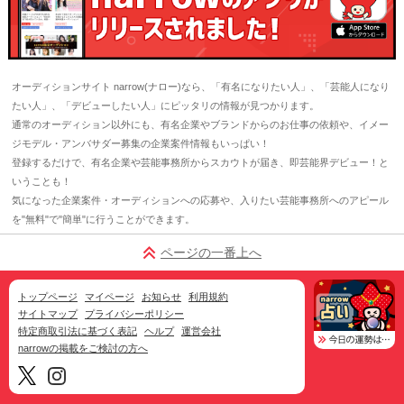
オーディションサイト narrow(ナロー)なら、「有名になりたい人」、「芸能人になり
たい人」、「デビューしたい人」にピッタリの情報が見つかります。
通常のオーディション以外にも、有名企業やブランドからのお仕事の依頼や、イメー
ジモデル・アンバサダー募集の企業案件情報もいっぱい！
登録するだけで、有名企業や芸能事務所からスカウトが届き、即芸能界デビュー！と
いうことも！
気になった企業案件・オーディションへの応募や、入りたい芸能事務所へのアピール
を"無料"で"簡単"に行うことができます。
ページの一番上へ
トップページ
マイページ
お知らせ
利用規約
サイトマップ
プライバシーポリシー
特定商取引法に基づく表記
ヘルプ
運営会社
narrowの掲載をご検討の方へ