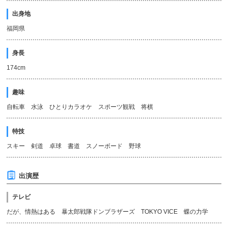
出身地
福岡県
身長
174cm
趣味
自転車 水泳 ひとりカラオケ スポーツ観戦 将棋
特技
スキー 剣道 卓球 書道 スノーボード 野球
出演歴
テレビ
だが、情熱はある 暴太郎戦隊ドンブラザーズ TOKYO VICE 蝶の力学