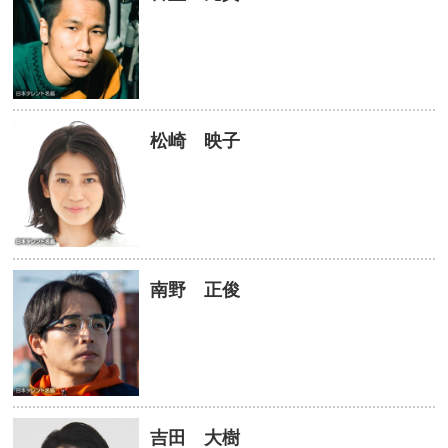
松崎 映子
南野 正俊
吉田 大樹