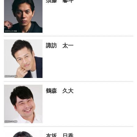
須藤 馨斗
諏訪 太一
鶴森 久大
友坂 日香