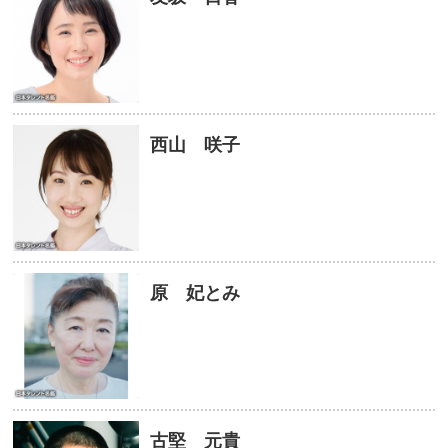
西山 咲子
原 妃とみ
古堅 元貴