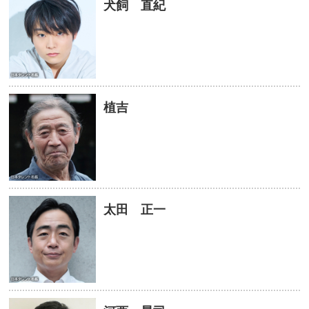
犬飼 直紀
植吉
太田 正一