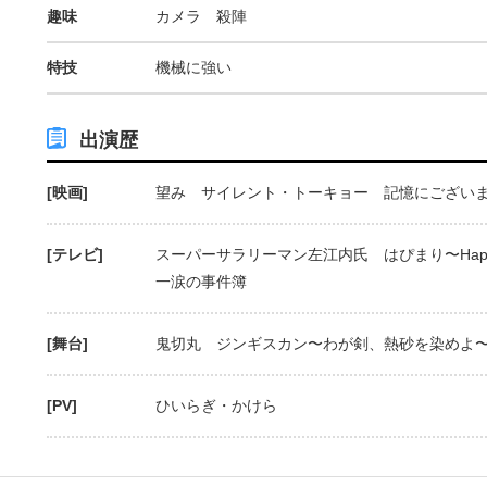
趣味
カメラ 殺陣
特技
機械に強い
出演歴
[映画]
望み サイレント・トーキョー 記憶にございま
[テレビ]
スーパーサラリーマン左江内氏 はぴまり〜Happy 
一涙の事件簿
[舞台]
鬼切丸 ジンギスカン〜わが剣、熱砂を染めよ〜
[PV]
ひいらぎ・かけら