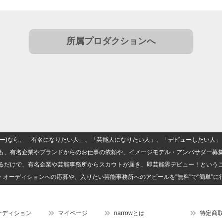
所属プロダクションへ
(ナロー)なら、「有名になりたい人」、「芸能人になりたい人」、「デビューしたい
も、有名企業やブランドからのお仕事の依頼や、イメージモデル・アンバサダー募
るだけで、有名企業や芸能事務所からスカウトが届き、即芸能界デビュー！という
・オーディションへの応募や、入りたい芸能事務所へのアピールを"無料"で"簡単"に
ーディション
マイページ
narrowとは
特定商