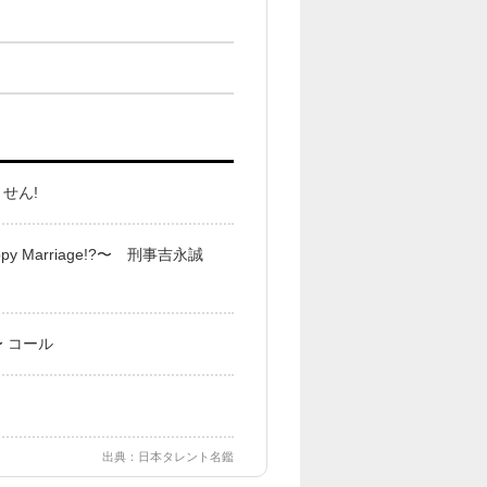
せん!
Marriage!?〜 刑事吉永誠
 コール
出典：日本タレント名鑑