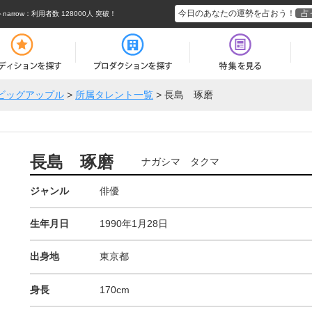
今日のあなたの運勢を占おう！
占
rrow
：利用者数 128000人 突破！
ビッグアップル
>
所属タレント一覧
>
長島 琢磨
長島 琢磨
ナガシマ タクマ
ジャンル
俳優
生年月日
1990年1月28日
出身地
東京都
身長
170cm