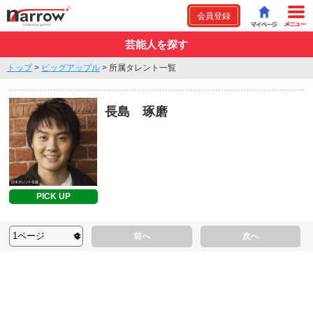
会員登録
芸能人を探す
トップ
>
ビッグアップル
>
所属タレント一覧
長島 琢磨
PICK UP
前へ
次へ