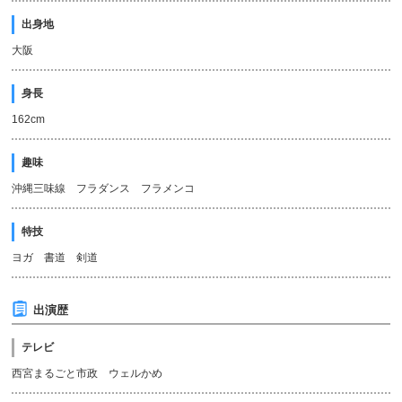
出身地
大阪
身長
162cm
趣味
沖縄三味線 フラダンス フラメンコ
特技
ヨガ 書道 剣道
出演歴
テレビ
西宮まるごと市政 ウェルかめ