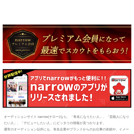
オーディションサイト narrow(ナロー)なら、「有名になりたい人」、「芸能人になり
たい人」、「デビューしたい人」にピッタリの情報が見つかります。
通常のオーディション以外にも、有名企業やブランドからのお仕事の依頼や、イメー