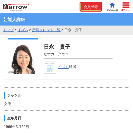
会員登録
芸能人詳細
トップ
>
イズム
>
所属タレント一覧
>
日永 貴子
日永 貴子
ヒナガ タカコ
イズム
所属
ジャンル
女優
生年月日
1966年3月29日