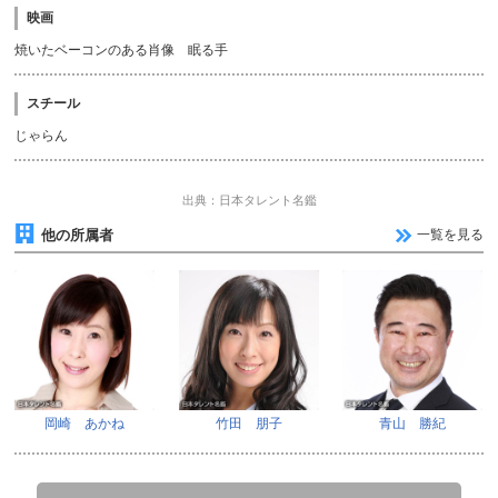
映画
焼いたベーコンのある肖像 眠る手
スチール
じゃらん
出典：日本タレント名鑑
他の所属者
一覧を見る
岡崎 あかね
竹田 朋子
青山 勝紀