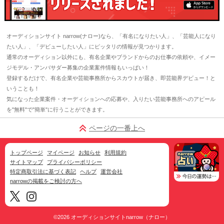
オーディションサイト narrow(ナロー)なら、「有名になりたい人」、「芸能人になり
たい人」、「デビューしたい人」にピッタリの情報が見つかります。
通常のオーディション以外にも、有名企業やブランドからのお仕事の依頼や、イメー
ジモデル・アンバサダー募集の企業案件情報もいっぱい！
登録するだけで、有名企業や芸能事務所からスカウトが届き、即芸能界デビュー！と
いうことも！
気になった企業案件・オーディションへの応募や、入りたい芸能事務所へのアピール
を"無料"で"簡単"に行うことができます。
ページの一番上へ
トップページ
マイページ
お知らせ
利用規約
サイトマップ
プライバシーポリシー
特定商取引法に基づく表記
ヘルプ
運営会社
narrowの掲載をご検討の方へ
©2026
オーディションサイトnarrow（ナロー）