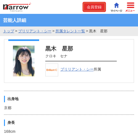
会員登録
芸能人詳細
トップ
>
ブリリアント・シー
>
所属タレント一覧
>
黒木 星那
黒木 星那
クロキ セナ
ブリリアント・シー
所属
出身地
京都
身長
168cm