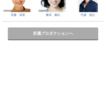
安藤 裕美
桑原 麻紀
竹越 裕記
所属プロダクションへ