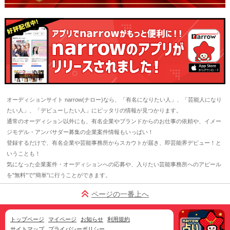
オーディションサイト narrow(ナロー)なら、「有名になりたい人」、「芸能人になり
たい人」、「デビューしたい人」にピッタリの情報が見つかります。
通常のオーディション以外にも、有名企業やブランドからのお仕事の依頼や、イメー
ジモデル・アンバサダー募集の企業案件情報もいっぱい！
登録するだけで、有名企業や芸能事務所からスカウトが届き、即芸能界デビュー！と
いうことも！
気になった企業案件・オーディションへの応募や、入りたい芸能事務所へのアピール
を"無料"で"簡単"に行うことができます。
ページの一番上へ
トップページ
マイページ
お知らせ
利用規約
サイトマップ
プライバシーポリシー