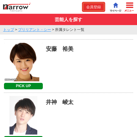
会員登録
芸能人を探す
トップ
>
ブリリアント・シー
>
所属タレント一覧
安藤 裕美
PICK UP
井神 崚太