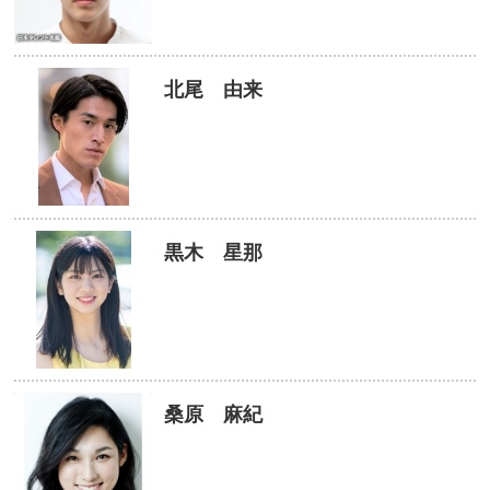
北尾 由来
黒木 星那
桑原 麻紀