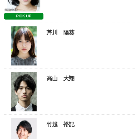
PICK UP
芹川 陽葵
高山 大翔
竹越 裕記