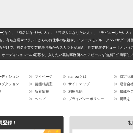
(ナロー)なら、「有名になりたい人」、「芸能人になりたい人」、「デビューしたい
も、有名企業やブランドからのお仕事の依頼や、イメージモデル・アンバサダー募
るだけで、有名企業や芸能事務所からスカウトが届き、即芸能界デビュー！という
・オーディションへの応募や、入りたい芸能事務所へのアピールを"無料"で"簡単"に
ーディション
マイページ
narrowとは
特定商
ロダクション
芸能相談室
サイトマップ
運営会
集
新着情報
利用規約
掲載を
ヘルプ
プライバシーポリシー
掲載を
員登録！
初