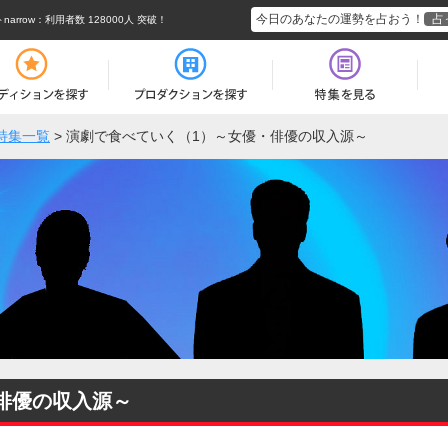
今日のあなたの運勢を占おう！
占
rrow
：利用者数 128000人 突破！
特集一覧
>
演劇で食べていく（1）～女優・俳優の収入源～
俳優の収入源～