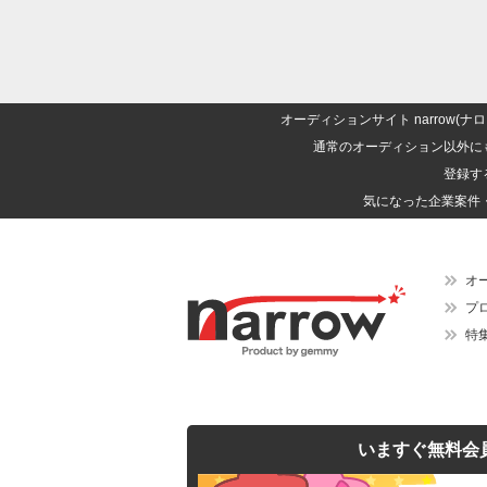
オーディションサイト narrow
通常のオーディション以外に
登録す
気になった企業案件
オ
プ
特
いますぐ無料会