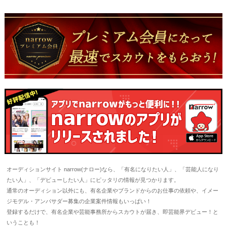
オーディションサイト narrow(ナロー)なら、「有名になりたい人」、「芸能人になり
たい人」、「デビューしたい人」にピッタリの情報が見つかります。
通常のオーディション以外にも、有名企業やブランドからのお仕事の依頼や、イメー
ジモデル・アンバサダー募集の企業案件情報もいっぱい！
登録するだけで、有名企業や芸能事務所からスカウトが届き、即芸能界デビュー！と
いうことも！