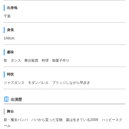
出身地
千葉
身長
149cm
趣味
歌 ダンス 舞台観賞 料理 御菓子作り
特技
ジャズダンス モダンバレエ ブリッジしながら早歩き
出演歴
舞台
新・魔女バンバ パパから貰った宝物 森は生きている2009 ハッピースク
ール