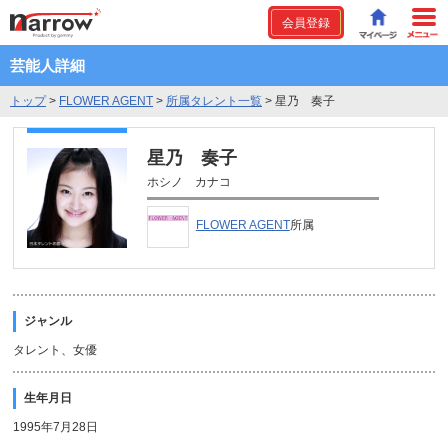
会員登録
芸能人詳細
トップ
>
FLOWER AGENT
>
所属タレント一覧
>
星乃 奏子
星乃 奏子
ホシノ カナコ
FLOWER AGENT
所属
ジャンル
タレント、女優
生年月日
1995年7月28日