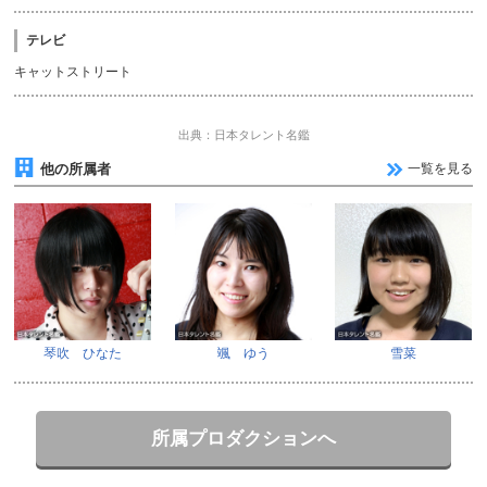
テレビ
キャットストリート
出典：日本タレント名鑑
他の所属者
一覧を見る
琴吹 ひなた
颯 ゆう
雪菜
所属プロダクションへ