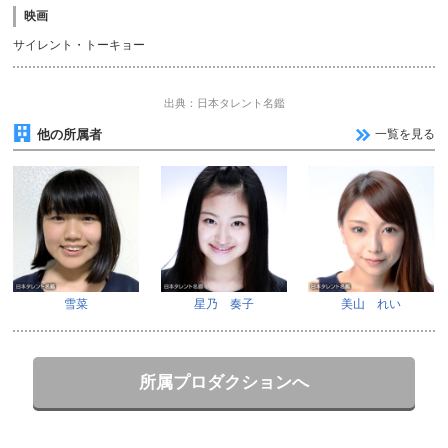
映画
サイレント・トーキョー
出典：日本タレント名鑑
他の所属者
一覧を見る
雪菜
星乃 奏子
美山 れい
所属プロダクションへ