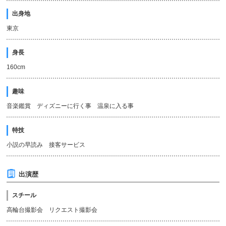
出身地
東京
身長
160cm
趣味
音楽鑑賞 ディズニーに行く事 温泉に入る事
特技
小説の早読み 接客サービス
出演歴
スチール
高輪台撮影会 リクエスト撮影会