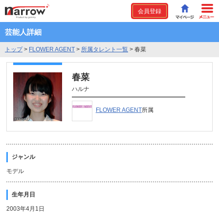
会員登録
芸能人詳細
トップ
>
FLOWER AGENT
>
所属タレント一覧
>
春菜
春菜
ハルナ
FLOWER AGENT
所属
ジャンル
モデル
生年月日
2003年4月1日