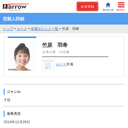
会員登録
芸能人詳細
トップ
>
ルート
>
所属タレント一覧
>
竺原 羽希
竺原 羽希
ジクハラ ハヅキ
ルート
所属
ジャンル
子役
生年月日
2016年12月28日