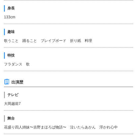
身長
133cm
趣味
歌うこと 踊ること ブレイブボード 折り紙 料理
特技
フラダンス 歌
出演歴
テレビ
大岡越前7
舞台
花盛り四人姉妹〜吉野まほろば物語〜 泣いたらあかん 浮かれ心中