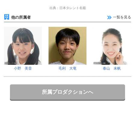
出典：日本タレント名鑑
他の所属者
一覧を見る
小野 美音
毛利 大竜
泰山 未帆
所属プロダクションへ