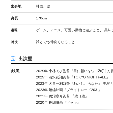
出身地
神奈川県
身長
170cm
趣味
ゲーム、アニメ、可愛い動物と遊ぶこと、 美味
特技
誰とでも仲良くなること
出演歴
[映画]
2025年 小林でび監督『星に願いを!』 深町くん
2025年 清水友翔監督『TOKYO NIGHTFALL』
2023年 犬童一利監督『わたし、あなた』 主演 
2023年 短編映画『ブライトロード203 』
2021年 菱沼康介監督 『鏡ヨ鏡』
2020年 長編映画『ゾッキ』