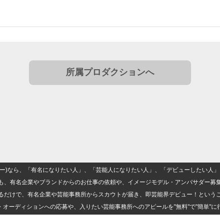
所属プロダクションへ
(ナロー)なら、「有名になりたい人」、「芸能人になりたい人」、「デビューしたい
も、有名企業やブランドからのお仕事の依頼や、イメージモデル・アンバサダー募
るだけで、有名企業や芸能事務所からスカウトが届き、即芸能界デビュー！という
・オーディションへの応募や、入りたい芸能事務所へのアピールを"無料"で"簡単"に