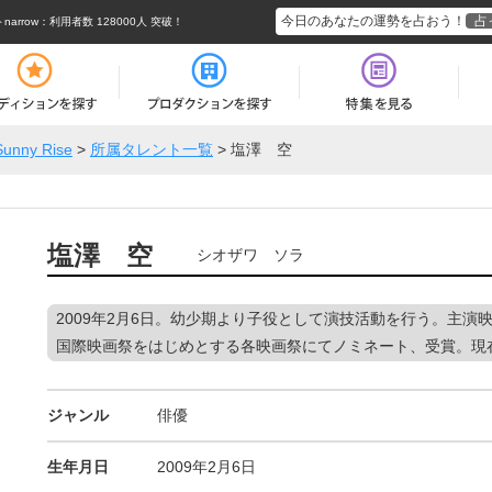
今日のあなたの運勢を占おう！
占
rrow
：利用者数 128000人 突破！
Sunny Rise
>
所属タレント一覧
>
塩澤 空
塩澤 空
シオザワ ソラ
2009年2月6日。幼少期より子役として演技活動を行う。主演
国際映画祭をはじめとする各映画祭にてノミネート、受賞。現
ジャンル
俳優
生年月日
2009年2月6日