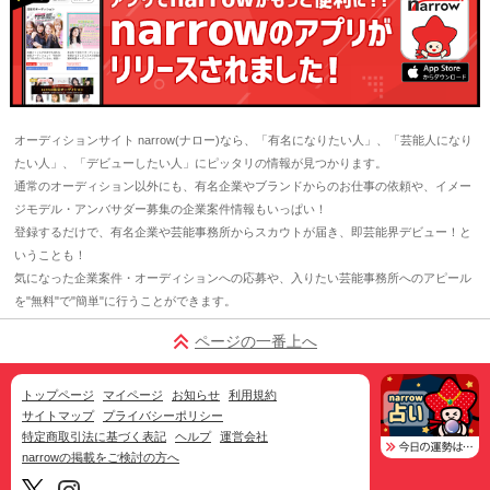
オーディションサイト narrow(ナロー)なら、「有名になりたい人」、「芸能人になり
たい人」、「デビューしたい人」にピッタリの情報が見つかります。
通常のオーディション以外にも、有名企業やブランドからのお仕事の依頼や、イメー
ジモデル・アンバサダー募集の企業案件情報もいっぱい！
登録するだけで、有名企業や芸能事務所からスカウトが届き、即芸能界デビュー！と
いうことも！
気になった企業案件・オーディションへの応募や、入りたい芸能事務所へのアピール
を"無料"で"簡単"に行うことができます。
ページの一番上へ
トップページ
マイページ
お知らせ
利用規約
サイトマップ
プライバシーポリシー
特定商取引法に基づく表記
ヘルプ
運営会社
narrowの掲載をご検討の方へ