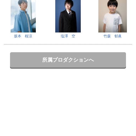
坂本 桜涼
塩澤 空
竹森 郁眞
所属プロダクションへ