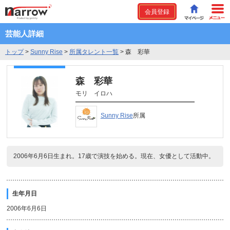
会員登録
芸能人詳細
トップ
>
Sunny Rise
>
所属タレント一覧
>
森 彩華
森 彩華
モリ イロハ
Sunny Rise
所属
2006年6月6日生まれ。17歳で演技を始める。現在、女優として活動中。
生年月日
2006年6月6日