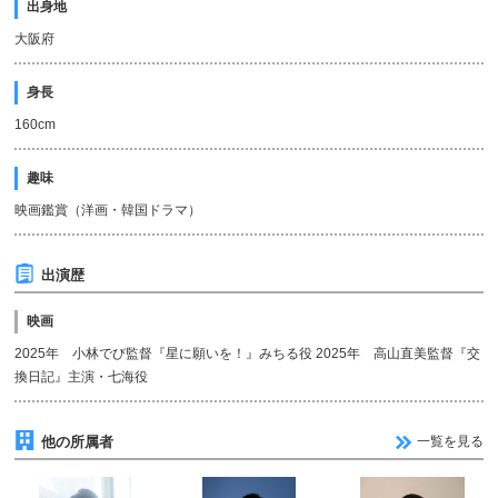
出身地
大阪府
身長
160cm
趣味
映画鑑賞（洋画・韓国ドラマ）
出演歴
映画
2025年 小林でび監督『星に願いを！』みちる役 2025年 高山直美監督『交
換日記』主演・七海役
他の所属者
一覧を見る