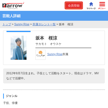
会員登録
芸能人詳細
トップ
>
Sunny Rise
>
所属タレント一覧
>
坂本 桜涼
坂本 桜涼
サカモト オウスケ
Sunny Rise
所属
2012年9月7日生まれ。子役として活動をスタート。現在はドラマ、MV
などで活躍中。
ジャンル
子役、俳優