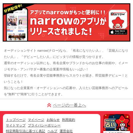
オーディションサイト narrow(ナロー)なら、「有名になりたい人」、「芸能人になり
たい人」、「デビューしたい人」にピッタリの情報が見つかります。
通常のオーディション以外にも、有名企業やブランドからのお仕事の依頼や、イメー
ジモデル・アンバサダー募集の企業案件情報もいっぱい！
登録するだけで、有名企業や芸能事務所からスカウトが届き、即芸能界デビュー！と
いうことも！
気になった企業案件・オーディションへの応募や、入りたい芸能事務所へのアピール
を"無料"で"簡単"に行うことができます。
ページの一番上へ
トップページ
マイページ
お知らせ
利用規約
サイトマップ
プライバシーポリシー
特定商取引法に基づく表記
ヘルプ
運営会社