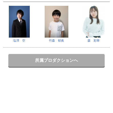
塩澤 空
竹森 郁眞
森 彩華
所属プロダクションへ