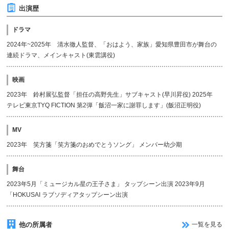
出演歴
ドラマ
2024年~2025年 清水徹人監督、「おはよう、家族」愛知県豊田市が舞台の
連続ドラマ、メインキャスト(東雲講役)
映画
2023年 鈴村展弘監督「担任の高野先生」サブキャスト(早川昇役) 2025年
テレビ東京TYQ FICTION 第2弾「飯沼一家に謝罪します」(飯沼正明役)
MV
2023年 笑方箋「笑方箋のおめでとうソング」 メンバー幼少期
舞台
2023年5月「ミュージカル星の王子さま」 タップシーン出演 2023年9月
「HOKUSAI ラブソディアタップシーン出演
他の所属者
一覧を見る