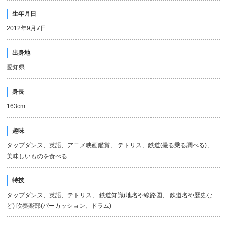
生年月日
2012年9月7日
出身地
愛知県
身長
163cm
趣味
タップダンス、英語、アニメ映画鑑賞、 テトリス、鉄道(撮る乗る調べる)、
美味しいものを食べる
特技
タップダンス、英語、テトリス、 鉄道知識(地名や線路図、 鉄道名や歴史な
ど) 吹奏楽部(パーカッション、ドラム)