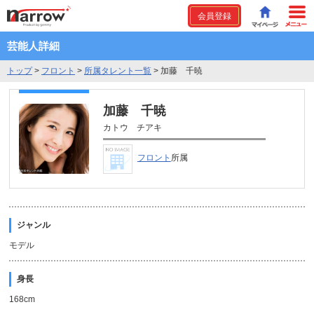
会員登録
芸能人詳細
トップ
>
フロント
>
所属タレント一覧
>
加藤 千暁
加藤 千暁
カトウ チアキ
フロント
所属
ジャンル
モデル
身長
168cm