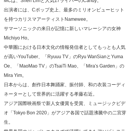
MCは、Shen Limと人気17ライバーのCandy。
出演者には、Cポップ史上、最多のミリオンビューヒット
を持つカリスマアーティストNamewee。
サマーソニックの来日が記憶に新しいマレーシアの女神
Michiyo Ho。
中華圏における日本文化の情報発信者としてもっとも人気
が高いYouTuber、「Ryuuu TV」のRyu WanSianとYuma
Oe、「MaoMao TV」のTsaiTi Mao、「Mira's Garden」の
Mira Yim。
日本からは、創作日本舞踊家、振付師、和の衣装コーディ
ネーターとして世界的に活躍する孝藤右近。
アジア国際映画祭で新人女優賞を受賞、ミュージックビデ
オ「Tokyo Bon 2020」がアジア各国で話題沸騰中の二宮芽
生。