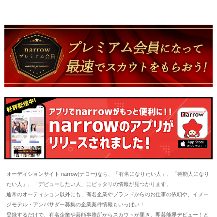
オーディションサイト narrow(ナロー)なら、「有名になりたい人」、「芸能人になり
たい人」、「デビューしたい人」にピッタリの情報が見つかります。
通常のオーディション以外にも、有名企業やブランドからのお仕事の依頼や、イメー
ジモデル・アンバサダー募集の企業案件情報もいっぱい！
登録するだけで、有名企業や芸能事務所からスカウトが届き、即芸能界デビュー！と