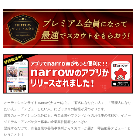
オーディションサイト narrow(ナロー)なら、「有名になりたい人」、「芸能人になり
たい人」、「デビューしたい人」にピッタリの情報が見つかります。
通常のオーディション以外にも、有名企業やブランドからのお仕事の依頼や、イメー
ジモデル・アンバサダー募集の企業案件情報もいっぱい！
登録するだけで、有名企業や芸能事務所からスカウトが届き、即芸能界デビュー！と
いうことも！