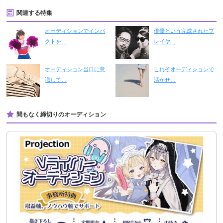
関連する特集
オーディションでインパ
俳優という完成されたプ
クトを…
レイヤ…
オーディション当日に意
これぞオーディションで
識して…
活かせ…
間もなく締切りのオーディション