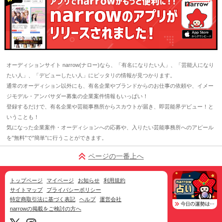
オーディションサイト narrow(ナロー)なら、「有名になりたい人」、「芸能人になり
たい人」、「デビューしたい人」にピッタリの情報が見つかります。
通常のオーディション以外にも、有名企業やブランドからのお仕事の依頼や、イメー
ジモデル・アンバサダー募集の企業案件情報もいっぱい！
登録するだけで、有名企業や芸能事務所からスカウトが届き、即芸能界デビュー！と
いうことも！
気になった企業案件・オーディションへの応募や、入りたい芸能事務所へのアピール
を"無料"で"簡単"に行うことができます。
ページの一番上へ
トップページ
マイページ
お知らせ
利用規約
サイトマップ
プライバシーポリシー
特定商取引法に基づく表記
ヘルプ
運営会社
narrowの掲載をご検討の方へ