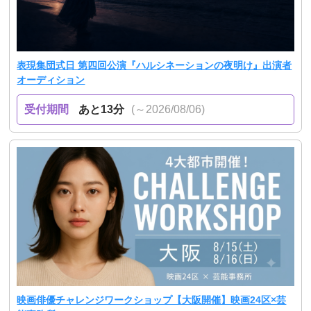
表現集団式日 第四回公演『ハルシネーションの夜明け』出演者
オーディション
受付期間
あと13分
(～2026/08/06)
映画俳優チャレンジワークショップ【大阪開催】映画24区×芸