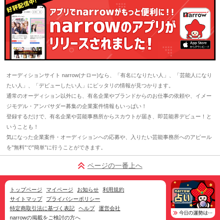
オーディションサイト narrow(ナロー)なら、「有名になりたい人」、「芸能人になり
たい人」、「デビューしたい人」にピッタリの情報が見つかります。
通常のオーディション以外にも、有名企業やブランドからのお仕事の依頼や、イメー
ジモデル・アンバサダー募集の企業案件情報もいっぱい！
登録するだけで、有名企業や芸能事務所からスカウトが届き、即芸能界デビュー！と
いうことも！
気になった企業案件・オーディションへの応募や、入りたい芸能事務所へのアピール
を"無料"で"簡単"に行うことができます。
ページの一番上へ
トップページ
マイページ
お知らせ
利用規約
サイトマップ
プライバシーポリシー
特定商取引法に基づく表記
ヘルプ
運営会社
narrowの掲載をご検討の方へ