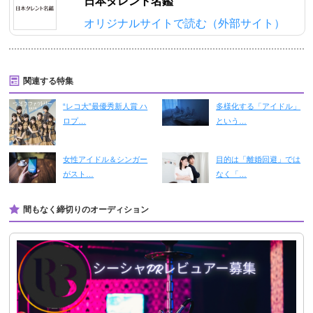
日本タレント名鑑
オリジナルサイトで読む（外部サイト）
関連する特集
“レコ大”最優秀新人賞 ハ
多様化する「アイドル」
ロプ…
という…
女性アイドル＆シンガー
目的は「離婚回避」では
がスト…
なく「…
間もなく締切りのオーディション