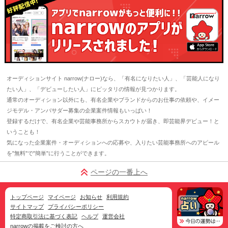
オーディションサイト narrow(ナロー)なら、「有名になりたい人」、「芸能人になり
たい人」、「デビューしたい人」にピッタリの情報が見つかります。
通常のオーディション以外にも、有名企業やブランドからのお仕事の依頼や、イメー
ジモデル・アンバサダー募集の企業案件情報もいっぱい！
登録するだけで、有名企業や芸能事務所からスカウトが届き、即芸能界デビュー！と
いうことも！
気になった企業案件・オーディションへの応募や、入りたい芸能事務所へのアピール
を"無料"で"簡単"に行うことができます。
ページの一番上へ
トップページ
マイページ
お知らせ
利用規約
サイトマップ
プライバシーポリシー
特定商取引法に基づく表記
ヘルプ
運営会社
narrowの掲載をご検討の方へ