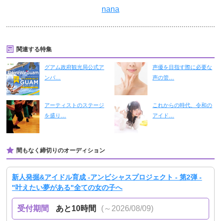
nana
関連する特集
グアム政府観光局公式ア
声優を目指す際に必要な
ンバ…
声の管…
アーティストのステージ
これからの時代、令和の
を盛り…
アイド…
間もなく締切りのオーディション
新人発掘&アイドル育成 -アンビシャスプロジェクト - 第2弾 -
"叶えたい夢がある"全ての女の子へ
受付期間
あと10時間
(～2026/08/09)