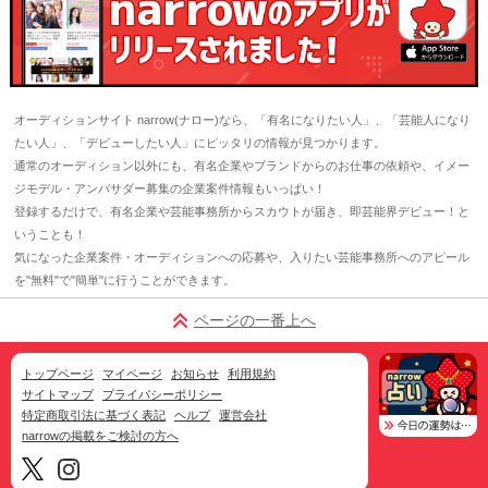
オーディションサイト narrow(ナロー)なら、「有名になりたい人」、「芸能人になり
たい人」、「デビューしたい人」にピッタリの情報が見つかります。
通常のオーディション以外にも、有名企業やブランドからのお仕事の依頼や、イメー
ジモデル・アンバサダー募集の企業案件情報もいっぱい！
登録するだけで、有名企業や芸能事務所からスカウトが届き、即芸能界デビュー！と
いうことも！
気になった企業案件・オーディションへの応募や、入りたい芸能事務所へのアピール
を"無料"で"簡単"に行うことができます。
ページの一番上へ
トップページ
マイページ
お知らせ
利用規約
サイトマップ
プライバシーポリシー
特定商取引法に基づく表記
ヘルプ
運営会社
narrowの掲載をご検討の方へ