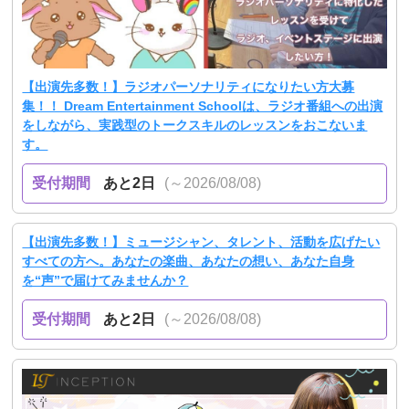
【出演先多数！】ラジオパーソナリティになりたい方大募
集！！ Dream Entertainment Schoolは、ラジオ番組への出演
をしながら、実践型のトークスキルのレッスンをおこないま
す。
受付期間
あと2日
(～2026/08/08)
【出演先多数！】ミュージシャン、タレント、活動を広げたい
すべての方へ。あなたの楽曲、あなたの想い、あなた自身
を“声”で届けてみませんか？
受付期間
あと2日
(～2026/08/08)