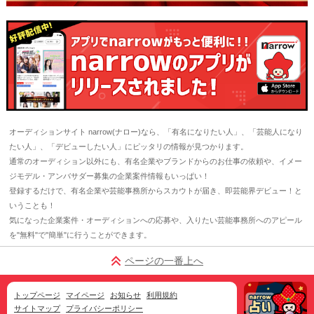
オーディションサイト narrow(ナロー)なら、「有名になりたい人」、「芸能人になり
たい人」、「デビューしたい人」にピッタリの情報が見つかります。
通常のオーディション以外にも、有名企業やブランドからのお仕事の依頼や、イメー
ジモデル・アンバサダー募集の企業案件情報もいっぱい！
登録するだけで、有名企業や芸能事務所からスカウトが届き、即芸能界デビュー！と
いうことも！
気になった企業案件・オーディションへの応募や、入りたい芸能事務所へのアピール
を"無料"で"簡単"に行うことができます。
ページの一番上へ
トップページ
マイページ
お知らせ
利用規約
サイトマップ
プライバシーポリシー