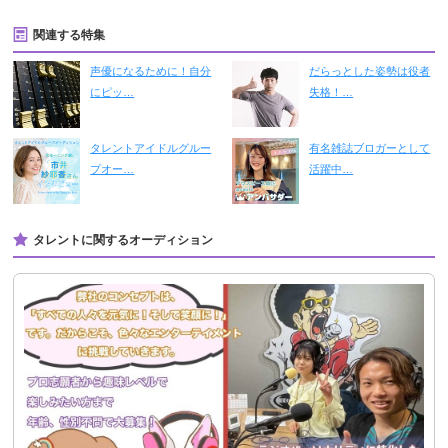
関連する特集
声優になるために！自分
だらっとした姿勢は役者
にピッ…
失格！…
タレントアイドルグルー
有名雑誌ブロガーとして
プオー…
活躍中…
タレントに関するオーディション