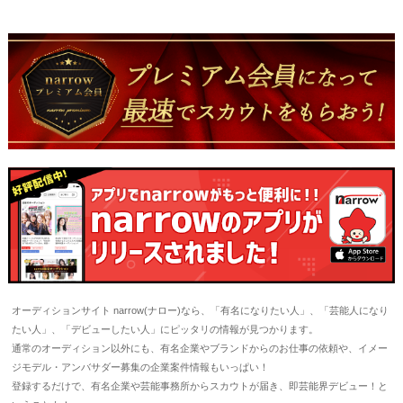
オーディションサイト narrow(ナロー)なら、「有名になりたい人」、「芸能人になり
たい人」、「デビューしたい人」にピッタリの情報が見つかります。
通常のオーディション以外にも、有名企業やブランドからのお仕事の依頼や、イメー
ジモデル・アンバサダー募集の企業案件情報もいっぱい！
登録するだけで、有名企業や芸能事務所からスカウトが届き、即芸能界デビュー！と