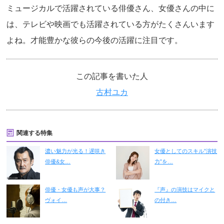
ミュージカルで活躍されている俳優さん、女優さんの中に
は、テレビや映画でも活躍されている方がたくさんいます
よね。才能豊かな彼らの今後の活躍に注目です。
この記事を書いた人
古村ユカ
関連する特集
濃い魅力が光る！遅咲き
女優としてのスキル”演技
俳優&女…
力”を…
俳優・女優も声が大事？
『声』の演技はマイクと
ヴォイ…
の付き…