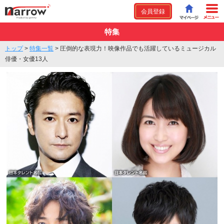
会員登録
特集
トップ
>
特集一覧
>
圧倒的な表現力！映像作品でも活躍しているミュージカル
俳優・女優13人