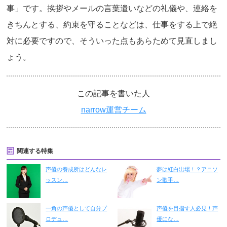
事」です。挨拶やメールの言葉遣いなどの礼儀や、連絡を
きちんとする、約束を守ることなどは、仕事をする上で絶
対に必要ですので、そういった点もあらためて見直しまし
ょう。
この記事を書いた人
narrow運営チーム
関連する特集
声優の養成所はどんなレ
夢は紅白出場！？アニソ
ッスン…
ン歌手…
一角の声優として自分プ
声優を目指す人必見！声
ロデュ…
優にな…