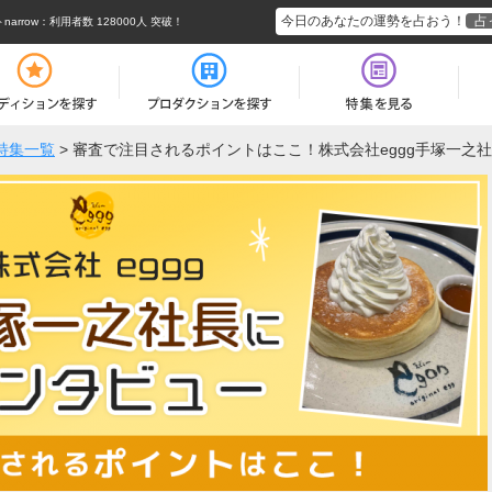
今日のあなたの運勢を占おう！
占
rrow
：利用者数 128000人 突破！
特集一覧
>
審査で注目されるポイントはここ！株式会社eggg手塚一之