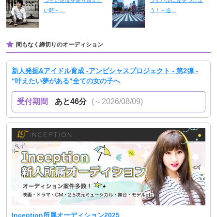
つらい逆境を乗り越えた
ライバルに差をつけよ
い時～…
う！～通…
間もなく締切りのオーディション
新人発掘&アイドル育成 -アンビシャスプロジェクト - 第2弾 -
"叶えたい夢がある"全ての女の子へ
受付期間
あと46分
(～2026/08/09)
Inception所属オーディション2025