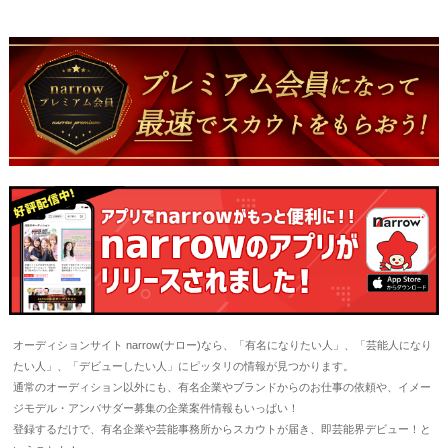
オーディションサイト narrow(ナロー)なら、「有名になりたい人」、「芸能人になり
たい人」、「デビューしたい人」にピッタリの情報が見つかります。
通常のオーディション以外にも、有名企業やブランドからのお仕事の依頼や、イメー
ジモデル・アンバサダー募集の企業案件情報もいっぱい！
登録するだけで、有名企業や芸能事務所からスカウトが届き、即芸能界デビュー！と