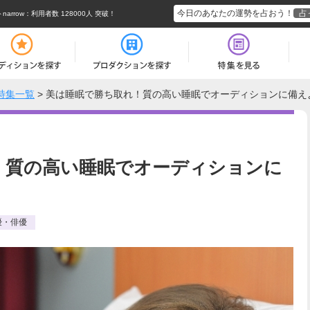
今日のあなたの運勢を占おう！
占
rrow
：利用者数 128000人 突破！
特集一覧
>
美は睡眠で勝ち取れ！質の高い睡眠でオーディションに備え
！質の高い睡眠でオーディションに
優・俳優