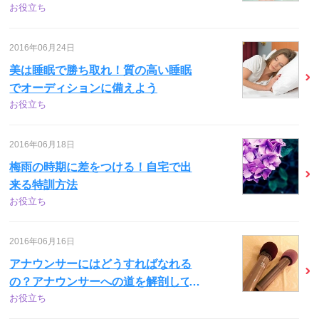
お役立ち
2016年06月24日
美は睡眠で勝ち取れ！質の高い睡眠
でオーディションに備えよう
お役立ち
2016年06月18日
梅雨の時期に差をつける！自宅で出
来る特訓方法
お役立ち
2016年06月16日
アナウンサーにはどうすればなれる
の？アナウンサーへの道を解剖して
お役立ち
みる