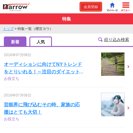
会員登録
特集
トップ
>
特集一覧（櫻宮ヨウ）
絞り込み検索
新着
人気
2016年07月08日
オーディションに向けてNYトレンド
をとりいれる！～注目のダイエット
お役立ち
方法～
2016年07月06日
芸能界に飛び込むその時、家族の応
援はとても大切！
お役立ち