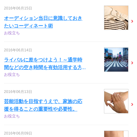
2016年06月15日
オーディション当日に意識しておき
たいコーディネート術
お役立ち
2016年06月14日
ライバルに差をつけよう！～通学時
間などの空き時間を有効活用する方
お役立ち
法～
2016年06月13日
芸能活動を目指すうえで、家族の応
援を得ることの重要性や必要性。
お役立ち
2016年06月09日