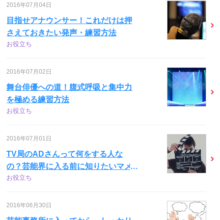
2016年07月04日
目指せアナウンサー！これだけは押
さえておきたい発声・練習方法
お役立ち
2016年07月02日
舞台俳優への道！腹式呼吸と集中力
を極める練習方法
お役立ち
2016年07月01日
TV局のADさんって何をする人な
の？芸能界に入る前に知りたいマメ
お役立ち
知識
2016年06月30日