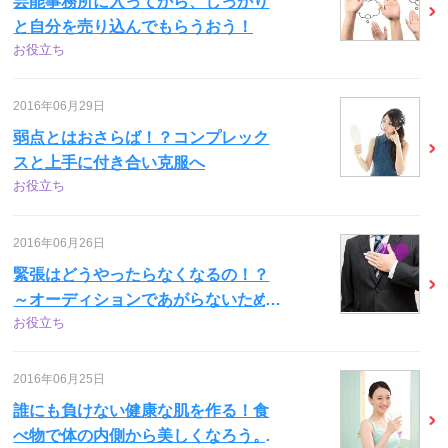
芸能事務所に入ってから、しっかり
と自分を売り込んでもらうおう！
お役立ち
2016年06月29日
弱点とはおさらば！？コンプレック
スと上手に付き合い克服へ
お役立ち
2016年06月26日
緊張はどうやったらなくなるの！？
～オーディションであがらないため
お役立ち
に～
2016年06月25日
誰にも負けない健康な肌を作る！食
べ物で体の内側から美しくなろう。