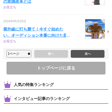
の意識改革とは
お役立ち
2016年05月25日
紫外線に打ち勝て！今すぐ始めた
い、オーディション本番に向けた肌
お役立ち
のケア方法。
前へ
次へ
トップページに戻る
人気の特集ランキング
インタビュー記事のランキング