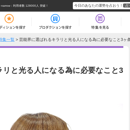
今日のあなたの運勢を占おう！
占
rrow
：利用者数 128000人 突破！
特集一覧
>
芸能界に選ばれるキラリと光る人になる為に必要なこと3ヶ
ラリと光る人になる為に必要なこと3