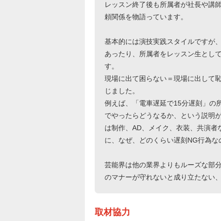
レッスン終了後も所属者が社長や講
頼関係を物語っています。
基本的には演技実践スタイルですが
あったり、所属者をレッスン生とし
す。
現場に出て困らない＝現場に出して
じました。
例えば、「電車遅延で15分遅刻」の
でやったらどうなるか、という説明
は制作、AD、メイク、衣装、共演者
に、なぜ、どのくらい遅刻NG行為な
芸能界は他の業界よりもルーズな部
のマナーが守れないと成り立たない
取材協力