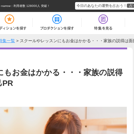
今日のあなたの運勢を占おう！
占
rrow
：利用者数 128000人 突破！
特集一覧
>
スクールやレッスンにもお金はかかる・・・家族の説得は面
にもお金はかかる・・・家族の説得
PR