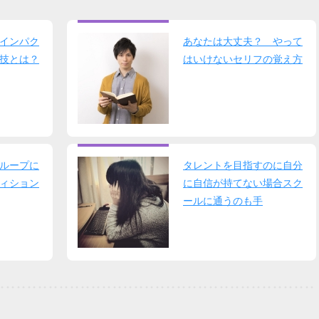
インパク
あなたは大丈夫？ やって
技とは？
はいけないセリフの覚え方
ループに
タレントを目指すのに自分
ィション
に自信が持てない場合スク
ールに通うのも手