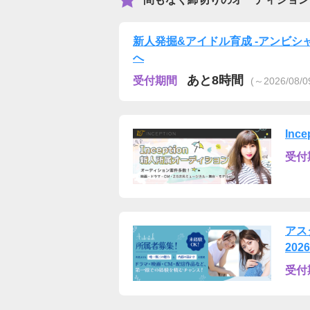
新人発掘&アイドル育成 -アンビシャ
へ
あと8時間
受付期間
(～2026/08/0
Inc
受付
アス
2026
受付