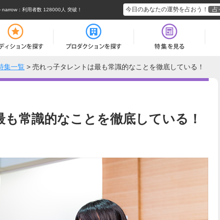
今日のあなたの運勢を占おう！
占
rrow
：利用者数 128000人 突破！
特集一覧
>
売れっ子タレントは最も常識的なことを徹底している！
最も常識的なことを徹底している！