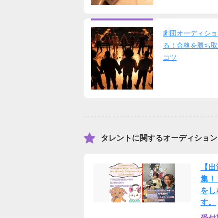
劇団オーディショ
る！合格を勝ち取
コツ
タレントに関するオーディション
【出
集！！
をし
す。