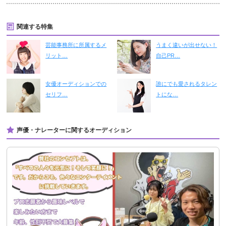
関連する特集
芸能事務所に所属するメ
うまく違いが出せない！
リット…
自己PR…
女優オーディションでの
誰にでも愛されるタレン
セリフ…
トにな…
声優・ナレーターに関するオーディション