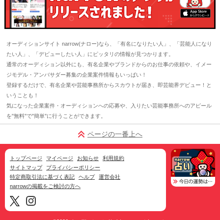
オーディションサイト narrow(ナロー)なら、「有名になりたい人」、「芸能人になり
たい人」、「デビューしたい人」にピッタリの情報が見つかります。
通常のオーディション以外にも、有名企業やブランドからのお仕事の依頼や、イメー
ジモデル・アンバサダー募集の企業案件情報もいっぱい！
登録するだけで、有名企業や芸能事務所からスカウトが届き、即芸能界デビュー！と
いうことも！
気になった企業案件・オーディションへの応募や、入りたい芸能事務所へのアピール
を"無料"で"簡単"に行うことができます。
ページの一番上へ
トップページ
マイページ
お知らせ
利用規約
サイトマップ
プライバシーポリシー
特定商取引法に基づく表記
ヘルプ
運営会社
narrowの掲載をご検討の方へ